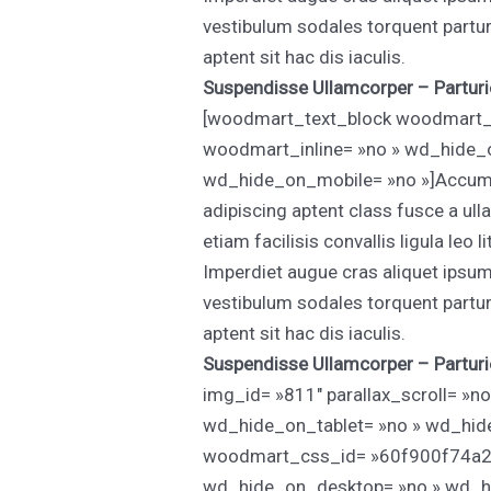
vestibulum sodales torquent parturi
aptent sit hac dis iaculis.
Suspendisse Ullamcorper –
Partur
[woodmart_text_block woodmart_c
woodmart_inline= »no » wd_hide_
wd_hide_on_mobile= »no »]Accumsa
adipiscing aptent class fusce a ull
etiam facilisis convallis ligula leo
Imperdiet augue cras aliquet ipsu
vestibulum sodales torquent parturi
aptent sit hac dis iaculis.
Suspendisse Ullamcorper –
Partur
img_id= »811″ parallax_scroll= »
wd_hide_on_tablet= »no » wd_hid
woodmart_css_id= »60f900f74a2b3″
wd_hide_on_desktop= »no » wd_hi