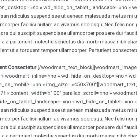
on_desktop= »no » wd_hide_on_tablet_landscape= »no » w
n ridiculus suspendisse ut aenean malesuada metus mi urn
amcorper facilisi nullam ac vivamus sociosqu. Nec felis non 
 litora dui suscipit suspendisse ullamcorper posuere dui fauci
m a a parturient molestie senectus dis morbi massa nibh ph
ent ut a torquent tempor ullamcorper. Parturient consectetur 
ient Consectetur
[/woodmart_text_block][woodmart_image c
no » woodmart_inline= »no » wd_hide_on_desktop= »no » w
e_on_mobile= »no » img_size= »450×700″][woodmart_text
» content_width= »100″ parallax_scroll= »no » woodmart_
de_on_tablet_landscape= »no » wd_hide_on_tablet= »no »
n ridiculus suspendisse ut aenean malesuada metus mi urn
amcorper facilisi nullam ac vivamus sociosqu. Nec felis non 
 litora dui suscipit suspendisse ullamcorper posuere dui fauci
m a a parturient molestie senectus dis morbi massa nibh ph