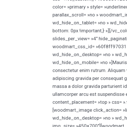
color= »primary » style= »underli
parallax_scroll= »no » woodmart_
wd_hide_on_tablet= »no » wd_hi
bottom: 0px !important;} »][/vc_
slides_per_view= »4″ hide_pagina
woodmart_css_id= »60f8ff97031f2″
wd_hide_on_desktop= »no » wd_hi
wd_hide_on_mobile= »no »]Mauris t
consectetur enim rutrum. Aliquam
adipiscing gravida per consequat 
massa a dolor gravida parturient 
ullamcorper arcu est suspendisse
content_placement= »top » css= »
[woodmart_image click_action= »li
wd_hide_on_desktop= »no » wd_hi
img_size= »450×700″][woodmart_t