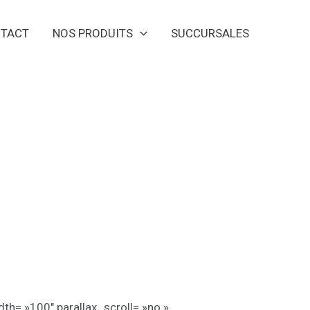
TACT
NOS PRODUITS
SUCCURSALES
= »100″ parallax_scroll= »no »