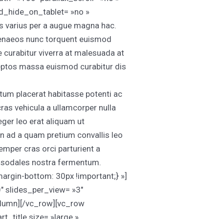
d_hide_on_tablet= »no »
s varius per a augue magna hac.
himenaeos nunc torquent euismod
se curabitur viverra at malesuada at
nceptos massa euismod curabitur dis
um placerat habitasse potenti ac
ras vehicula a ullamcorper nulla
ger leo erat aliquam ut
n ad a quam pretium convallis leo
per cras orci parturient a
e sodales nostra fermentum.
gin-bottom: 30px !important;} »]
″ slides_per_view= »3″
olumn][/vc_row][vc_row
title size= »large »