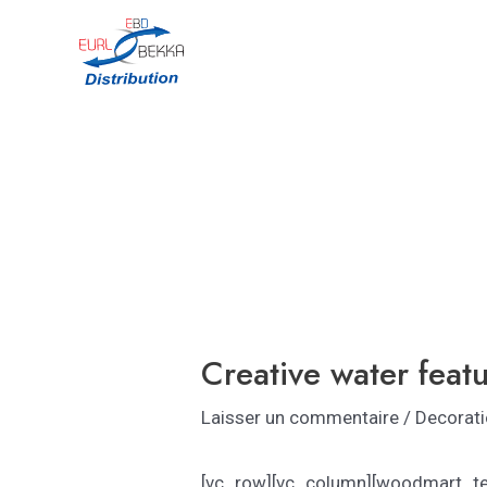
Aller
Navigation
au
des
contenu
articles
Creative water feat
Laisser un commentaire
/
Decorat
[vc_row][vc_column][woodmart_te