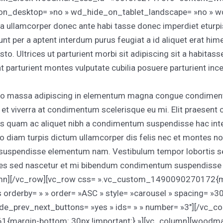
on_desktop= »no » wd_hide_on_tablet_landscape= »no » w
ullamcorper donec ante habi tasse donec imperdiet eturpi
dunt per a aptent interdum purus feugiat a id aliquet erat 
sto. Ultrices ut parturient morbi sit adipiscing sit a habitas
rat parturient montes vulputate cubilia posuere parturient i
do massa adipiscing in elementum magna congue condiment
et viverra at condimentum scelerisque eu mi. Elit praesent c
us quam ac aliquet nibh a condimentum suspendisse hac inte
 diam turpis dictum ullamcorper dis felis nec et montes no
uspendisse elementum nam. Vestibulum tempor lobortis sem
dales sed nascetur et mi bibendum condimentum suspendiss
mn][/vc_row][vc_row css= ».vc_custom_1490090270172{mar
rderby= » » order= »ASC » style= »carousel » spacing= »30
ide_prev_next_buttons= »yes » ids= » » number= »3″][/vc_c
argin-bottom: 30px !important;} »][vc_column][woodmart_