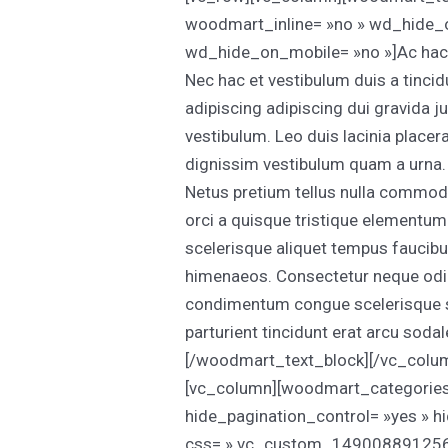
woodmart_inline= »no » wd_hide_
wd_hide_on_mobile= »no »]Ac haca 
Nec hac et vestibulum duis a tinci
adipiscing adipiscing dui gravida ju
vestibulum. Leo duis lacinia place
dignissim vestibulum quam a urna.
Netus pretium tellus nulla commo
orci a quisque tristique elementum 
scelerisque aliquet tempus faucib
himenaeos. Consectetur neque odio
condimentum congue scelerisque s
parturient tincidunt erat arcu so
[/woodmart_text_block][/vc_colu
[vc_column][woodmart_categories o
hide_pagination_control= »yes » h
css= ».vc_custom_1490088912561{m