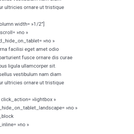
ultricies ornare ut tristique
olumn width= »1/2″]
croll= »no »
d_hide_on_tablet= »no »
a facilisi eget amet odio
parturient fusce ornare dis curae
bus ligula ullamcorper sit.
asellus vestibulum nam diam
ultricies ornare ut tristique
lick_action= »lightbox »
d_hide_on_tablet_landscape= »no »
_block
nline= »no »