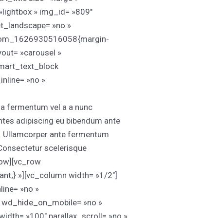
»lightbox » img_id= »809″
et_landscape= »no »
ustom_1626930516058{margin-
out= »carousel »
dmart_text_block
nline= »no »
 a fermentum vel a a nunc
tes adipiscing eu bibendum ante
um. Ullamcorper ante fermentum
.Consectetur scelerisque
row][vc_row
t;} »][vc_column width= »1/2″]
line= »no »
» wd_hide_on_mobile= »no »
th= »100″ parallax_scroll= »no »