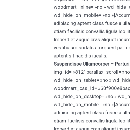
woodmart_inline= »no » wd_hide_
wd_hide_on_mobile= »no »]Accumsa
adipiscing aptent class fusce a ull
etiam facilisis convallis ligula leo
Imperdiet augue cras aliquet ipsu
vestibulum sodales torquent parturi
aptent sit hac dis iaculis.
Suspendisse Ullamcorper –
Partur
img_id= »812″ parallax_scroll= »
wd_hide_on_tablet= »no » wd_hid
woodmart_css_id= »60f900e8bac7f 
wd_hide_on_desktop= »no » wd_hi
wd_hide_on_mobile= »no »]Accumsa
adipiscing aptent class fusce a ull
etiam facilisis convallis ligula leo
Imperdiet augue cras aliquet ipsu