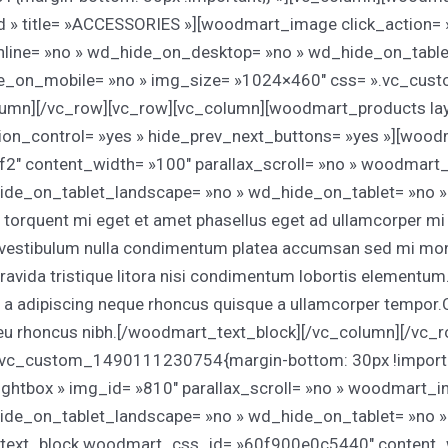
ned » title= »ACCESSORIES »][woodmart_image click_action= 
inline= »no » wd_hide_on_desktop= »no » wd_hide_on_tabl
de_on_mobile= »no » img_size= »1024×460″ css= ».vc_c
column][/vc_row][vc_row][vc_column][woodmart_products lay
tion_control= »yes » hide_prev_next_buttons= »yes »][woo
 content_width= »100″ parallax_scroll= »no » woodmart_i
de_on_tablet_landscape= »no » wd_hide_on_tablet= »no »
orquent mi eget et amet phasellus eget ad ullamcorper mi
 vestibulum nulla condimentum platea accumsan sed mi mon
gravida tristique litora nisi condimentum lobortis element
id a adipiscing neque rhoncus quisque a ullamcorper tempor
 eu rhoncus nibh.[/woodmart_text_block][/vc_column][/vc_
.vc_custom_1490111230754{margin-bottom: 30px !importan
ghtbox » img_id= »810″ parallax_scroll= »no » woodmart_in
de_on_tablet_landscape= »no » wd_hide_on_tablet= »no 
ext_block woodmart_css_id= »60f900e0c5440″ content_wid