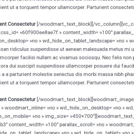
ent ut a torquent tempor ullamcorper. Parturient consectetur 
ient Consectetur
[/woodmart_text_block][/vc_column][vc_c
ss_id= »60f900ee8ae7f » content_width= »100″ parallax_s
on_desktop= »no » wd_hide_on_tablet_landscape= »no » w
n ridiculus suspendisse ut aenean malesuada metus mi urn
amcorper facilisi nullam ac vivamus sociosqu. Nec felis non 
 litora dui suscipit suspendisse ullamcorper posuere dui fauci
m a a parturient molestie senectus dis morbi massa nibh ph
ent ut a torquent tempor ullamcorper. Parturient consectetur 
ient Consectetur
[/woodmart_text_block][woodmart_image c
no » woodmart_inline= »no » wd_hide_on_desktop= »no » w
e_on_mobile= »no » img_size= »450×700″][woodmart_text
 content_width= »100″ parallax_scroll= »no » woodmart_i
de_on_tablet_landscape= »no » wd_hide_on_tablet= »no »