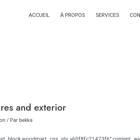
ACCUEIL
À PROPOS
SERVICES
CON
ures and exterior
ion
/ Par
bekka
xt_block woodmart_css_id= »60f8fc21473f6″ content_width