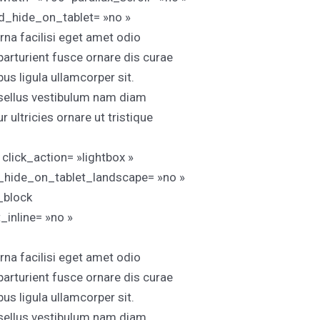
d_hide_on_tablet= »no »
a facilisi eget amet odio
parturient fusce ornare dis curae
bus ligula ullamcorper sit.
asellus vestibulum nam diam
ultricies ornare ut tristique
lick_action= »lightbox »
d_hide_on_tablet_landscape= »no »
_block
inline= »no »
a facilisi eget amet odio
parturient fusce ornare dis curae
bus ligula ullamcorper sit.
asellus vestibulum nam diam