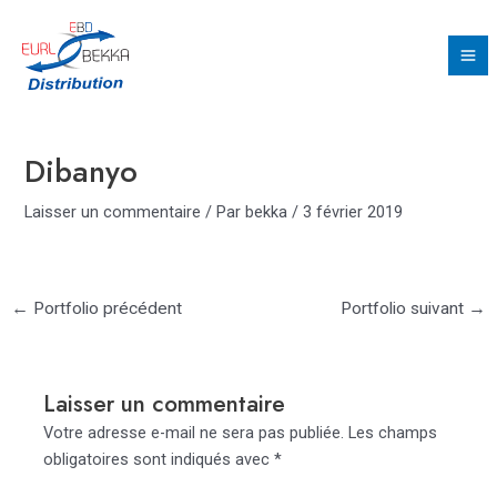
Aller
Navigation
Ma
au
des
Me
contenu
articles
Dibanyo
Laisser un commentaire
/ Par
bekka
/
3 février 2019
←
Portfolio précédent
Portfolio suivant
→
Laisser un commentaire
Votre adresse e-mail ne sera pas publiée.
Les champs
obligatoires sont indiqués avec
*