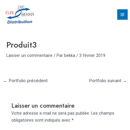
Aller
Navigation
Ma
au
des
Me
contenu
articles
Produit3
Laisser un commentaire
/ Par
bekka
/
3 février 2019
←
Portfolio précédent
Portfolio suivant
→
Laisser un commentaire
Votre adresse e-mail ne sera pas publiée.
Les champs
obligatoires sont indiqués avec
*